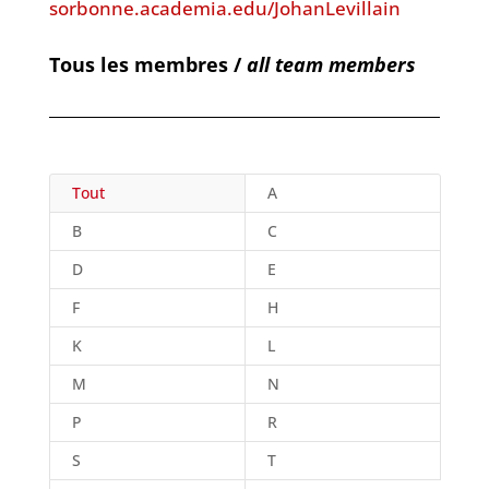
sorbonne.academia.edu/JohanLevillain
Tous les membres /
all team members
Tout
A
B
C
D
E
F
H
K
L
M
N
P
R
S
T