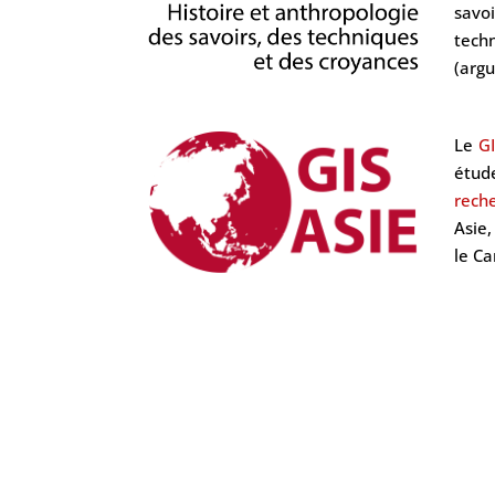
savo
tech
(argu
Le
GI
étude
rech
Asie
le Ca