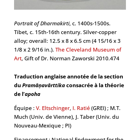
Portrait of Dharmakirti
, c. 1400s-1500s.
Tibet, c. 15th-16th century. Silver-copper
alloy; overall: 12.5 x 8 x 6.5 cm (4 15/16 x 3
1/8 x 2 9/16 in.).
The Cleveland Museum of
Art
, Gift of Dr. Norman Zaworski 2010.474
Traduction anglaise annotée de la section
du
Pramāṇavārttika
consacrée à la théorie
de l’
apoha
Équipe :
V. Eltschinger
,
I. Ratié
(GREI) ; M.T.
Much (Univ. de Vienne), J. Taber (Univ. du
Nouveau-Mexique ; PI)
Financement : National Endowment for the