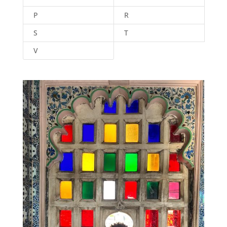
P
R
S
T
V