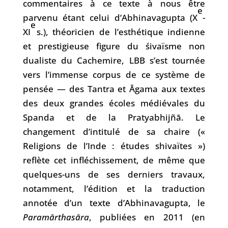
commentaires à ce texte à nous être
e
parvenu étant celui d’Abhinavagupta (X
-
e
XI
s.), théoricien de l’esthétique indienne
et prestigieuse figure du śivaïsme non
dualiste du Cachemire, LBB s’est tournée
vers l’immense corpus de ce système de
pensée — des Tantra et Āgama aux textes
des deux grandes écoles médiévales du
Spanda et de la Pratyabhijñā. Le
changement d’intitulé de sa chaire («
Religions de l’Inde : études shivaïtes »)
reflète cet infléchissement, de même que
quelques-uns de ses derniers travaux,
notamment, l’édition et la traduction
annotée d’un texte d’Abhinavagupta, le
Paramārthasāra
, publiées en 2011 (en