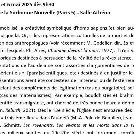
 et 6 mai 2025 dès 9h30
e la Sorbonne Nouvelle (Paris 5) – Salle Athéna
mobilisé la créativité symbolique d’homo sapiens (et bien au-
usque-là. Or, si les représentations culturelles de la mort et de
ion des anthropologues (voir récemment M. Godelier, dir.,
La m
rmi lesquels Ph. Ariès,
L’homme devant la mort
, 1977), il n’en 
oriques destinées à persuader de la réalité de la ré-existence
sentations de l’au-delà se sont assorties d’argumentaires de 
rientiels », [para]scientifiques, etc.) destinés à en justifier le
ésentations aient été contestées de l’intérieur ou de l’extérieur
pelant des compléments de légitimation (cas du purgatoire), so
 (cas des matérialismes). Par exemple, bouddhistes et brahm
’entité transmigrante, ont cherché de très bonne heure à démo
on,
Rebirth
, 2021). Dès le 13
e
siècle, l’Église s’est emparée des 
 « troisième lieu » dans l’au-delà (M.-A. Polo de Beaulieu,
Jean
l. Schmitt,
Les revenants. Les vivants et les morts dans la so
les milieux spirites du 19
e
-20
e
siècle ont fortement corrél