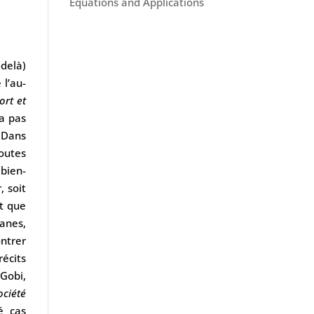
Equations and Applications
delà)
 l’au-
ort et
va pas
. Dans
toutes
 bien-
, soit
it que
anes,
ntrer
récits
 Gobi,
ciété
é cas