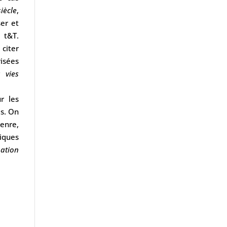
iècle
,
er et
 t&T.
 citer
isées
 vies
r les
es. On
enre,
iques
nation