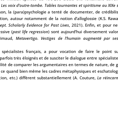
,
Les voix d’outre-tombe. Tables tournantes et spiritisme au XIX
e
s
on, la (para)psychologie a tenté de documenter, de crédibilis
ation, autour notamment de la notion d’alloglossie (K.S. Rawa
ept. Scholarly Evidence for Past Lives
, 2021). Enfin, et pour ne
ssive (
past life regression
) sont aujourd’hui diversement valor
Grimaud,
Metavertigo. Vestiges de l’humain augmenté par ses
 spécialistes français, a pour vocation de faire le point su
rfois très éloignés et de susciter le dialogue entre spécialist
ilité de comparer les argumentaires en termes de nature, de g
 et ce quand bien même les cadres métaphysiques et eschatolog
tion, etc.) diffèrent substantiellement (A. Couture,
La réincar