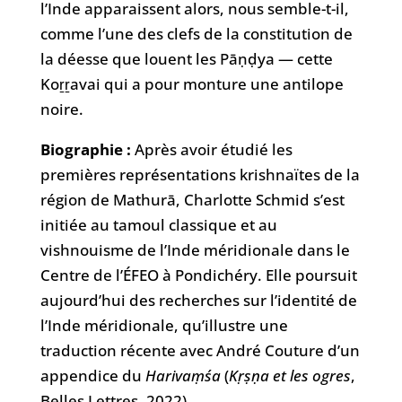
l’Inde apparaissent alors, nous semble-t-il,
comme l’une des clefs de la constitution de
la déesse que louent les Pāṇḍya — cette
Koṟṟavai qui a pour monture une antilope
noire.
Biographie :
Après avoir étudié les
premières représentations krishnaïtes de la
région de Mathurā,
Charlotte Schmid
s’est
initiée au tamoul classique et au
vishnouisme de l’Inde méridionale dans le
Centre de l’ÉFEO à Pondichéry. Elle poursuit
aujourd’hui des recherches sur l’identité de
l’Inde méridionale, qu’illustre une
traduction récente avec André Couture d’un
appendice du
Harivaṃśa
(
Kṛṣṇa et les ogres
,
Belles Lettres, 2022).