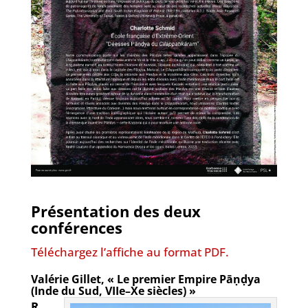
Présentation des deux
conférences
Téléchargez l’affiche au format PDF.
Valérie Gillet
,
« Le premier Empire Pāṇḍya
(Inde du Sud, VIIe–Xe siècles) »
R