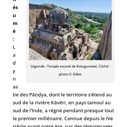
és
u
m
é
:
L
a
d
Légende : Temple excavé de Kalugumalai. Cliché :
y
photo V. Gillet.
n
as
tie des Pāṇḍya, dont le territoire s’étend au
sud de la rivière Kāvēri, en pays tamoul au
sud de l’Inde, a régné pendant presque tout
le premier millénaire. Connue depuis le IVe
siècle avant notre ère, par des témoignages