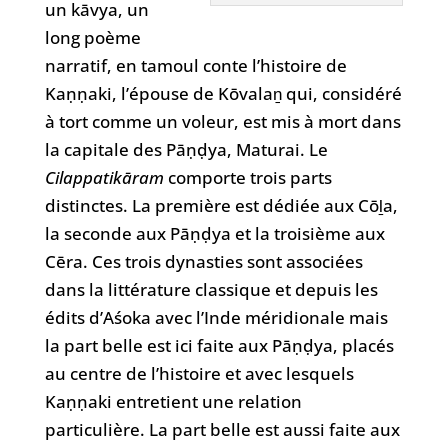
un
kāvya
, un
long poème
narratif, en tamoul conte l’histoire de
Kaṇṇaki, l’épouse de Kōvalaṉ qui, considéré
à tort comme un voleur, est mis à mort dans
la capitale des Pāṇḍya, Maturai. Le
Cilappatikāram
comporte trois parts
distinctes. La première est dédiée aux Cōḻa,
la seconde aux Pāṇḍya et la troisième aux
Cēra. Ces trois dynasties sont associées
dans la littérature classique et depuis les
édits d’Aśoka avec l’Inde méridionale mais
la part belle est ici faite aux Pāṇḍya, placés
au centre de l’histoire et avec lesquels
Kaṇṇaki entretient une relation
particulière. La part belle est aussi faite aux