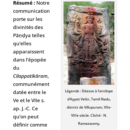
Résumé :
Notre
communication
porte sur les
divinités des
Pāṇḍya telles
qu’elles
apparaissent
dans l’épopée
du
Cilappatikāram
,
communément
Légende : Déesse à l’antilope
datée entre le
d’Ayyaṉ Velūr, Tamil Nadu,
Ve et le VIIe s.
district de Villupuram, VIIe-
ap. J.-C. Ce
VIIIe siècle. Cliché : N.
qu’on peut
Ramaswamy.
définir comme