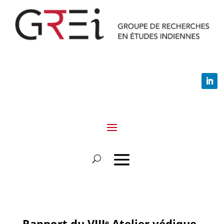
Rapport du VIIIᵉ Atelier védique