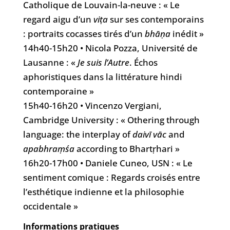
Catholique de Louvain-la-neuve : « Le
regard aigu d’un
viṭa
sur ses contemporains
: portraits cocasses tirés d’un
bhāṇa
inédit »
14h40-15h20 • Nicola Pozza, Université de
Lausanne : «
Je suis l’Autre
. Échos
aphoristiques dans la littérature hindi
contemporaine »
15h40-16h20 • Vincenzo Vergiani,
Cambridge University : « Othering through
language: the interplay of
daivī vāc
and
apabhraṃśa
according to Bhartṛhari »
16h20-17h00 • Daniele Cuneo, USN : « Le
sentiment comique : Regards croisés entre
l’esthétique indienne et la philosophie
occidentale »
Informations pratiques